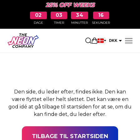
25% OFF WEEKS
02
03
34
15
DAGE
TIMER
MINUTTER
SEKUNDER
SIDEN BLEV IKKE
Åbn indkøbskurve
DKK
FUNDET
EUR
Den side, du leder efter, findes ikke. Den kan
være flyttet eller helt slettet. Det kan være en
god idé at gå tilbage til startsiden for at se, om du
kan finde det, du leder efter.
TILBAGE TIL STARTSIDEN