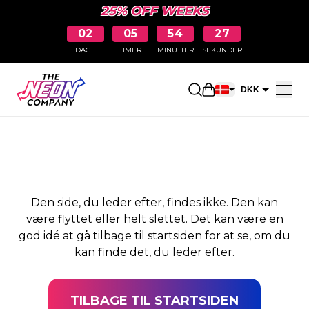
25% OFF WEEKS
02
05
54
27
DAGE
TIMER
MINUTTER
SEKUNDER
SIDEN BLEV IKKE
Åbn indkøbskurve
DKK
FUNDET
EUR
Den side, du leder efter, findes ikke. Den kan
være flyttet eller helt slettet. Det kan være en
god idé at gå tilbage til startsiden for at se, om du
kan finde det, du leder efter.
TILBAGE TIL STARTSIDEN