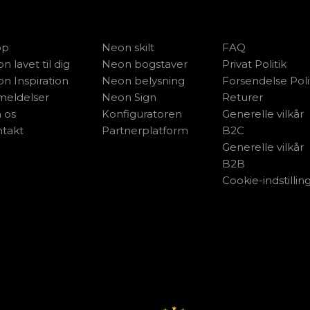
op
Neon skilt
FAQ
n lavet til dig
Neon bogstaver
Privat Politik
n Inspiration
Neon belysning
Forsendelse Poli
eldelser
Neon Sign
Returer
 os
Konfiguratoren
Generelle vilkår
takt
Partnerplatform
B2C
Generelle vilkår
B2B
Cookie-indstillin