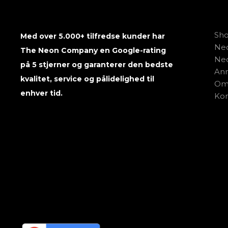
Sh
Med over 5.000+ tilfredse kunder har
Neo
The Neon Company en Google-rating
Neo
på 5 stjerner og garanterer den bedste
Anm
kvalitet, service og pålidelighed til
Om
enhver tid.
Kon