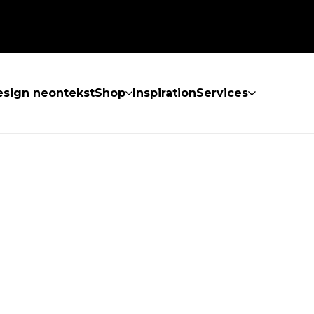
sign neontekst
Shop
Inspiration
Services
KKE FUNDET