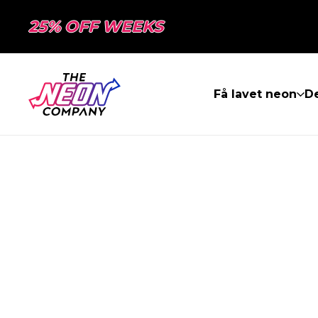
25% OFF WEEKS
Få lavet neon
De
SIDEN BLEV I