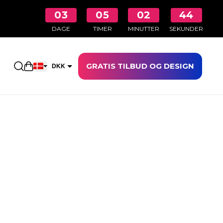
03
05
02
43
DAGE
TIMER
MINUTTER
SEKUNDER
GRATIS TILBUD OG DESIGN
Åbn indkøbskurven
DKK
EUR