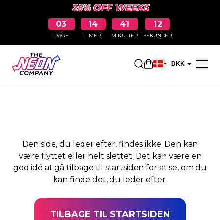
25% OFF WEEKS
03
14
41
12
DAGE
TIMER
MINUTTER
SEKUNDER
SIDEN BLEV IKKE
Åbn indkøbskurve
DKK
FUNDET
EUR
Den side, du leder efter, findes ikke. Den kan
være flyttet eller helt slettet. Det kan være en
god idé at gå tilbage til startsiden for at se, om du
kan finde det, du leder efter.
TILBAGE TIL STARTSIDEN