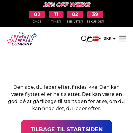
25% OFF WEEKS
02
11
02
39
DAGE
TIMER
MINUTTER
SEKUNDER
SIDEN BLEV IKKE
Åbn indkøbskurve
DKK
FUNDET
EUR
Den side, du leder efter, findes ikke. Den kan
være flyttet eller helt slettet. Det kan være en
god idé at gå tilbage til startsiden for at se, om du
kan finde det, du leder efter.
TILBAGE TIL STARTSIDEN