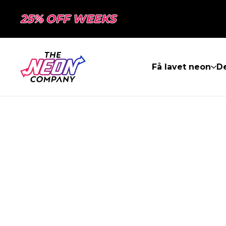
25% OFF WEEKS
Få lavet neon
De
SIDEN BLEV I