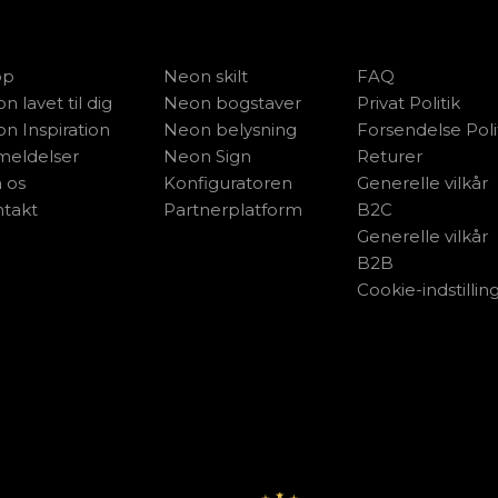
op
Neon skilt
FAQ
n lavet til dig
Neon bogstaver
Privat Politik
n Inspiration
Neon belysning
Forsendelse Poli
eldelser
Neon Sign
Returer
 os
Konfiguratoren
Generelle vilkår
takt
Partnerplatform
B2C
Generelle vilkår
B2B
Cookie-indstillin