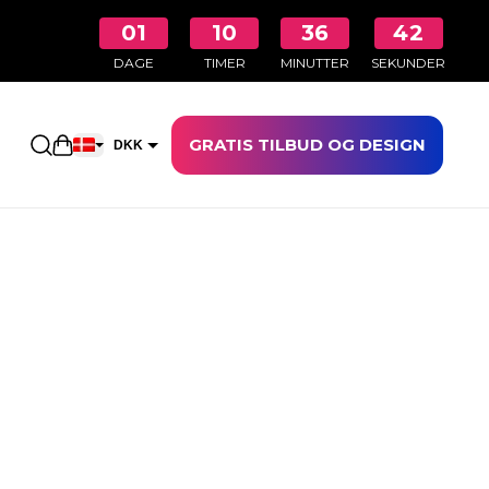
01
10
36
41
DAGE
TIMER
MINUTTER
SEKUNDER
GRATIS TILBUD OG DESIGN
Åbn indkøbskurven
DKK
EUR