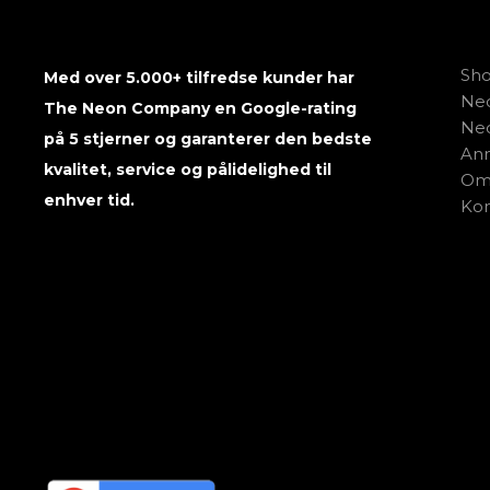
Sh
Med over 5.000+ tilfredse kunder har
Neo
The Neon Company en Google-rating
Neo
på 5 stjerner og garanterer den bedste
Anm
kvalitet, service og pålidelighed til
Om
enhver tid.
Kon