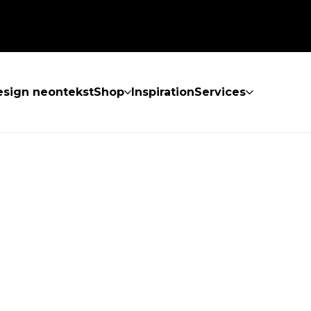
sign neontekst
Shop
Inspiration
Services
KKE FUNDET