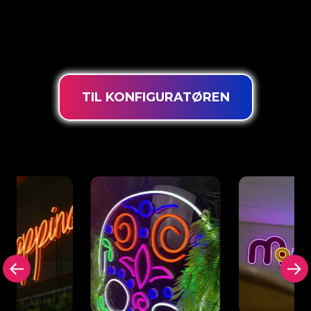
de mest kraftfulde dæmpbare lysdioder, en
ekstra lang levetid og egnet til
intensiv brug døgnet rundt.
TIL KONFIGURATØREN