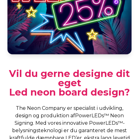
Vil du gerne designe dit
eget
Led neon board design?
The Neon Company er specialist i udvikling,
design og produktion afPowerLEDs™ Neon
Signing. Med vores innovative PowerLEDs™-
belysningsteknologi er du garanteret de mest
kraftfulde dæmpbare LED’er, ekstra lang levetid