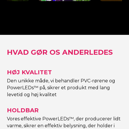
t bagpanel
Bagside panel i
Skåret bag
nering
enhver farve Neon
Neon Signe
Signering
HVAD GØR OS ANDERLEDES
HØJ KVALITET
Den unikke måde, vi behandler PVC-rørene og
PowerLEDs™ på, sikrer et produkt med lang
levetid og høj kvalitet
HOLDBAR
Vores effektive PowerLEDs™, der producerer lidt
varme, sikrer en effektiv belysning, der holder i