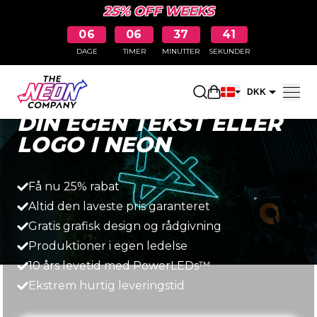
25% OFF WEEKS
06
06
37
40
DAGE
TIMER
MINUTTER
SEKUNDER
Hurtigt, enkelt og prisbilligt
Åbn indkøbskurve
DKK
DIN EGEN TEKST ELLER
EUR
LOGO I NEON
Få nu 25% rabat
Altid den laveste pris garanteret
Gratis grafisk design og rådgivning
Produktioner i egen ledelse
10 års levetid med PowerLEDs™
Ekstrem hurtig leveringstid