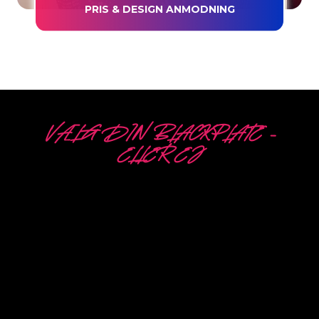
PRIS & DESIGN ANMODNING
VÆLG DIN BLACKPLATE –
ELLER EJ
5 FORSKELLIGE
MULIGHEDER
Neon Company er specialist i udvikling, design og
produktion af PowerLEDs™
Neon Signing. Med vores innovative”
PowerLEDs™ “belysningsteknologi er du
garanteret