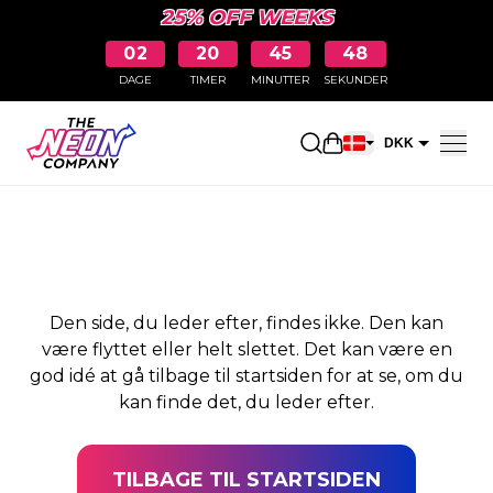
25% OFF WEEKS
02
20
45
47
DAGE
TIMER
MINUTTER
SEKUNDER
SIDEN BLEV IKKE
Åbn indkøbskurve
DKK
FUNDET
EUR
Den side, du leder efter, findes ikke. Den kan
være flyttet eller helt slettet. Det kan være en
god idé at gå tilbage til startsiden for at se, om du
kan finde det, du leder efter.
TILBAGE TIL STARTSIDEN