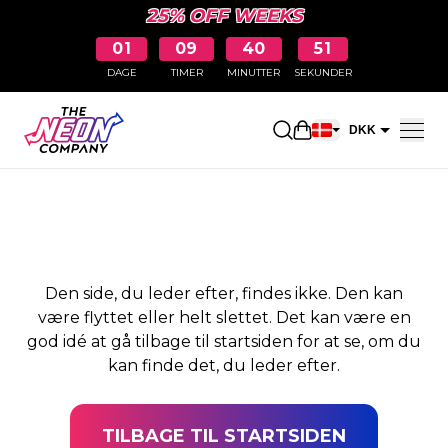
25% OFF WEEKS
01
09
40
51
DAGE
TIMER
MINUTTER
SEKUNDER
SIDEN BLEV IKKE
Åbn indkøbskurve
DKK
FUNDET
EUR
Den side, du leder efter, findes ikke. Den kan
være flyttet eller helt slettet. Det kan være en
god idé at gå tilbage til startsiden for at se, om du
kan finde det, du leder efter.
TILBAGE TIL STARTSIDEN