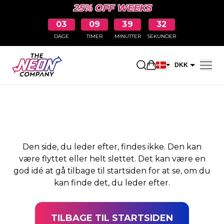
25% OFF WEEKS
03
09
39
31
DAGE
TIMER
MINUTTER
SEKUNDER
SIDEN BLEV IKKE
Åbn indkøbskurve
DKK
FUNDET
EUR
Den side, du leder efter, findes ikke. Den kan
være flyttet eller helt slettet. Det kan være en
god idé at gå tilbage til startsiden for at se, om du
kan finde det, du leder efter.
TILBAGE TIL STARTSIDEN