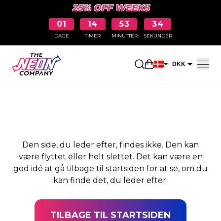
25% OFF WEEKS
01
14
53
34
DAGE
TIMER
MINUTTER
SEKUNDER
SIDEN BLEV IKKE
Åbn indkøbskurve
DKK
FUNDET
EUR
Den side, du leder efter, findes ikke. Den kan
være flyttet eller helt slettet. Det kan være en
god idé at gå tilbage til startsiden for at se, om du
kan finde det, du leder efter.
TILBAGE TIL STARTSIDEN