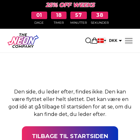
25% OFF WEEKS
01
18
57
38
DAGE
TIMER
MINUTTER
SEKUNDER
SIDEN BLEV IKKE
Åbn indkøbskurve
DKK
FUNDET
EUR
Den side, du leder efter, findes ikke. Den kan
være flyttet eller helt slettet. Det kan være en
god idé at gå tilbage til startsiden for at se, om du
kan finde det, du leder efter.
TILBAGE TIL STARTSIDEN