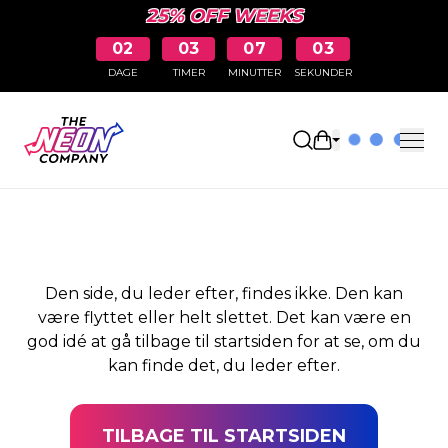
25% OFF WEEKS
02
03
07
03
DAGE
TIMER
MINUTTER
SEKUNDER
SIDEN BLEV IKKE
Åbn indkøbskur
FUNDET
Den side, du leder efter, findes ikke. Den kan
være flyttet eller helt slettet. Det kan være en
god idé at gå tilbage til startsiden for at se, om du
kan finde det, du leder efter.
TILBAGE TIL STARTSIDEN