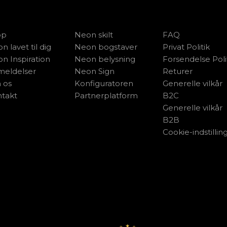
op
Neon skilt
FAQ
n lavet til dig
Neon bogstaver
Privat Politik
n Inspiration
Neon belysning
Forsendelse Poli
eldelser
Neon Sign
Returer
 os
Konfiguratoren
Generelle vilkår
takt
Partnerplatform
B2C
Generelle vilkår
B2B
Cookie-indstillin