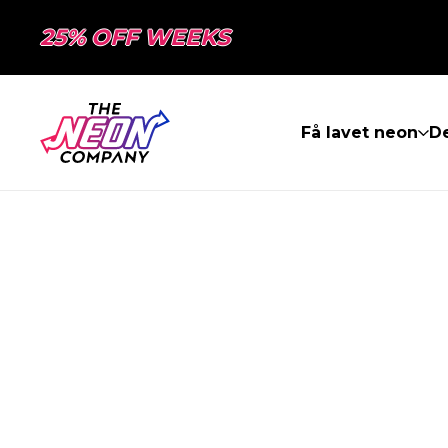
25% OFF WEEKS
Få lavet neon
De
SIDEN BLEV I