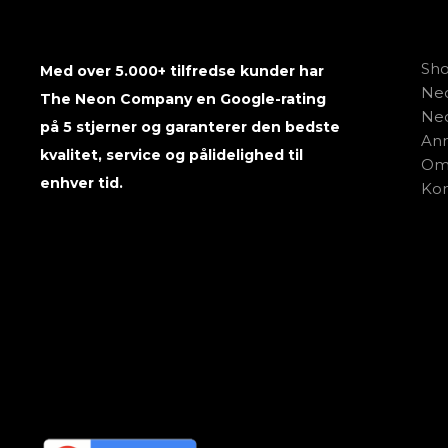
Sh
Med over 5.000+ tilfredse kunder har
Neo
The Neon Company en Google-rating
Neo
på 5 stjerner og garanterer den bedste
Anm
kvalitet, service og pålidelighed til
Om
enhver tid.
Kon