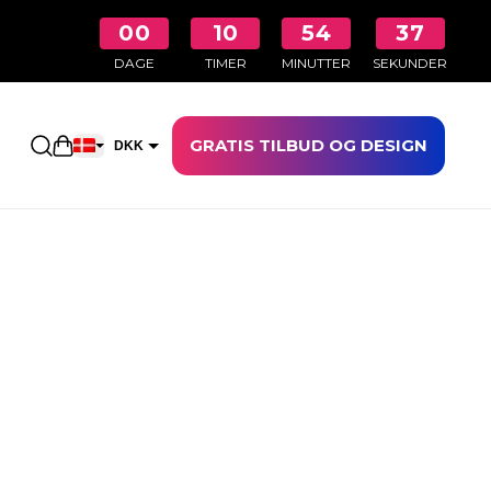
00
10
54
36
DAGE
TIMER
MINUTTER
SEKUNDER
GRATIS TILBUD OG DESIGN
Åbn indkøbskurven
DKK
EUR