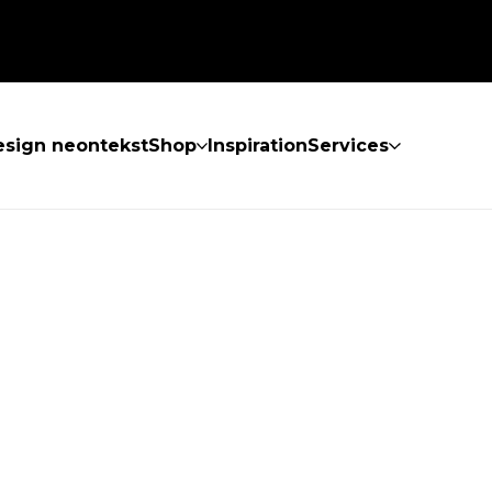
sign neontekst
Shop
Inspiration
Services
KKE FUNDET