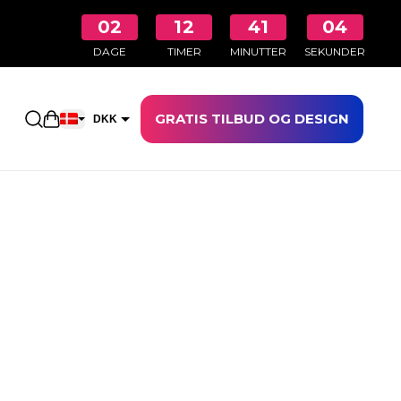
02
12
41
04
DAGE
TIMER
MINUTTER
SEKUNDER
GRATIS TILBUD OG DESIGN
Åbn indkøbskurven
DKK
EUR