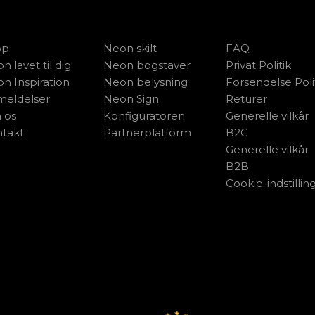
op
Neon skilt
FAQ
n lavet til dig
Neon bogstaver
Privat Politik
n Inspiration
Neon belysning
Forsendelse Poli
eldelser
Neon Sign
Returer
 os
Konfiguratoren
Generelle vilkår
takt
Partnerplatform
B2C
Generelle vilkår
B2B
Cookie-indstillin