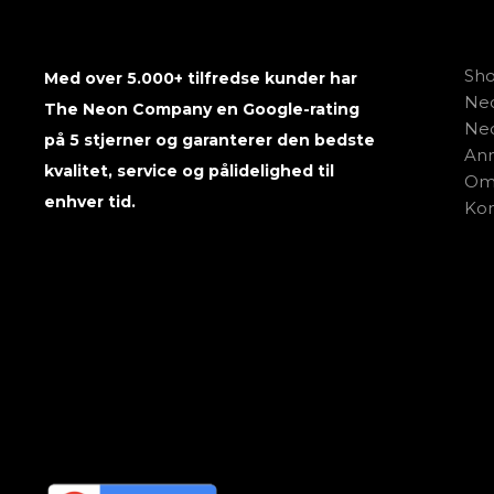
Sh
Med over 5.000+ tilfredse kunder har
Neo
The Neon Company en Google-rating
Neo
på 5 stjerner og garanterer den bedste
Anm
kvalitet, service og pålidelighed til
Om
enhver tid.
Kon