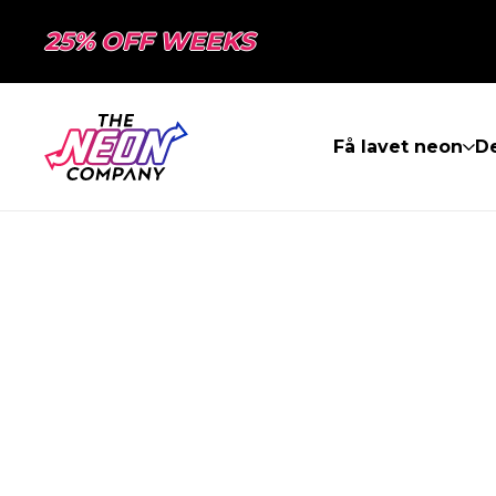
25% OFF WEEKS
Få lavet neon
De
SIDEN BLEV I