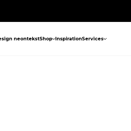
sign neontekst
Shop
Inspiration
Services
KKE FUNDET