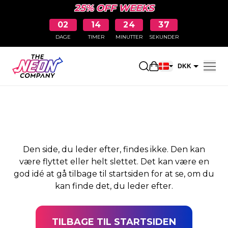
25% OFF WEEKS
02
14
24
36
DAGE
TIMER
MINUTTER
SEKUNDER
SIDEN BLEV IKKE
Åbn indkøbskurve
DKK
FUNDET
EUR
Den side, du leder efter, findes ikke. Den kan
være flyttet eller helt slettet. Det kan være en
god idé at gå tilbage til startsiden for at se, om du
kan finde det, du leder efter.
TILBAGE TIL STARTSIDEN