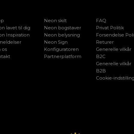
op
Neon skilt
FAQ
n lavet til dig
Neon bogstaver
Privat Politik
n Inspiration
Neon belysning
Forsendelse Poli
eldelser
Neon Sign
Returer
 os
Konfiguratoren
Generelle vilkår
takt
Partnerplatform
B2C
Generelle vilkår
B2B
Cookie-indstillin