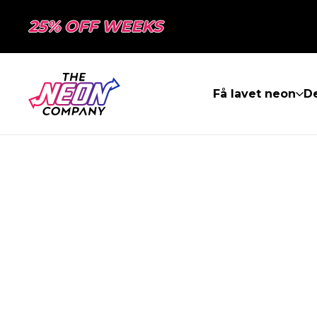
25% OFF WEEKS
Få lavet neon
De
SIDEN BLEV I