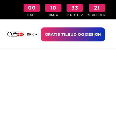
00
10
33
20
DAGE
TIMER
MINUTTER
SEKUNDER
GRATIS TILBUD OG DESIGN
Åbn indkøbskurven
DKK
EUR