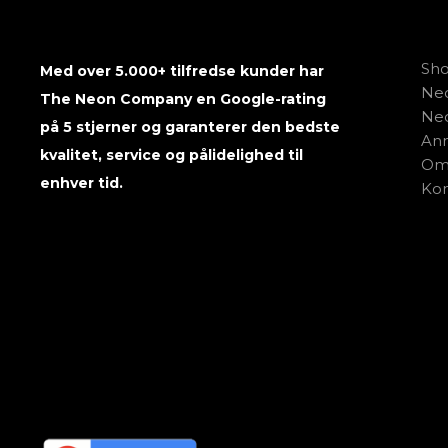
Sh
Med over 5.000+ tilfredse kunder har
Neo
The Neon Company en Google-rating
Neo
på 5 stjerner og garanterer den bedste
Anm
kvalitet, service og pålidelighed til
Om
enhver tid.
Kon