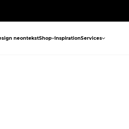
sign neontekst
Shop
Inspiration
Services
KKE FUNDET