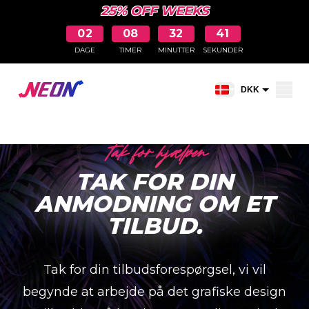
25% OFF WEEKS
02
08
32
41
DAGE
TIMER
MINUTTER
SEKUNDER
Åbn indkøbskurve
DKK
EUR
Tak for hjælpen
TAK FOR DIN
ANMODNING OM ET
TILBUD.
Tak for din tilbudsforespørgsel, vi vil
begynde at arbejde på det grafiske design