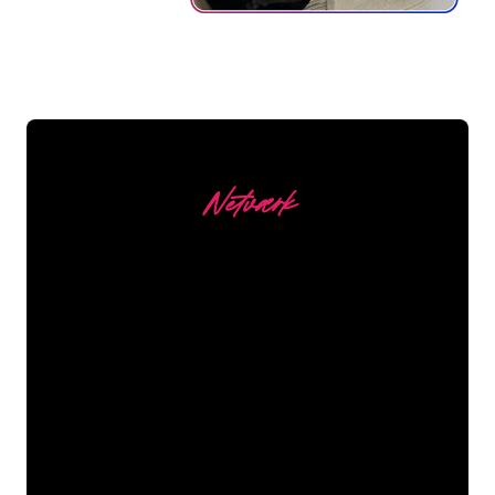
Netværk
Vores kunder
Neonspecialisterne hos The Neon
Company er klar til at forvandle dit
firmanavn, logo eller brand til
neonbelysning på en stemningsfuld og
kraftfuld måde. Med over 5000+
virksomheder og kendte mærker i
vores kundebase er du kommet til det