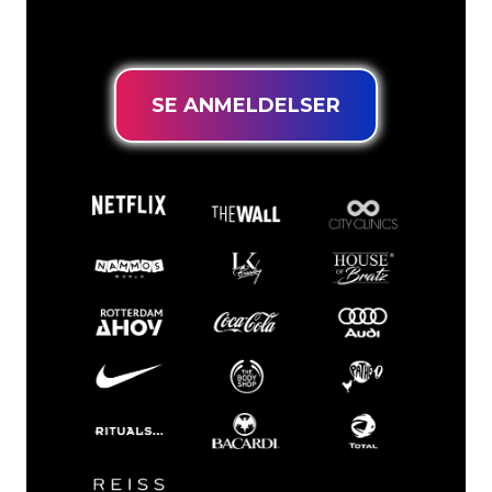
rette sted for at få et holdbart neonskilt
til den laveste prisgaranti.
SE ANMELDELSER