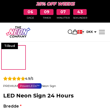
25% OFF WEEKS
06
09
07
42
DAGE
TIMER
MINUTTER
SEKUNDER
Åbn indkøbskurve
DKK
EUR
Tilbud
4.9/5
PREMIUM
PowerLEDs™
Neon Sign
LED Neon Sign 24 Hours
Bredde
*