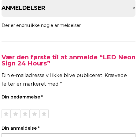
ANMELDELSER
Der er endnu ikke nogle anmeldelser.
Vær den første til at anmelde “LED Neon
Sign 24 Hours”
Din e-mailadresse vil ikke blive publiceret.
Krævede
felter er markeret med
*
Din bedømmelse
*
1 ud af
2 ud af
3 ud af
4 ud af
5 ud af
5
5
5
5
5
stjerner
stjerner
stjerner
stjerner
stjerner
Din anmeldelse
*