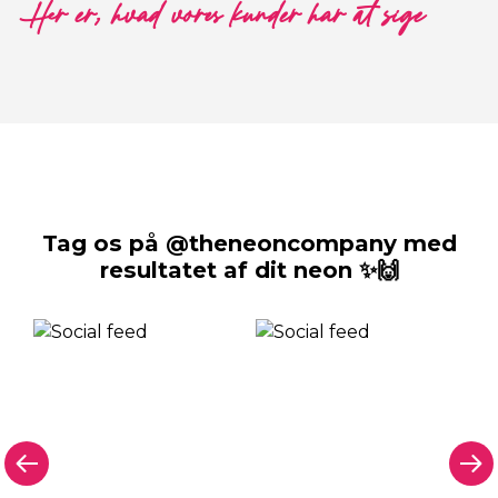
Her er, hvad vores kunder har at sige
Tag os på @theneoncompany med
resultatet af dit neon ✨🙌