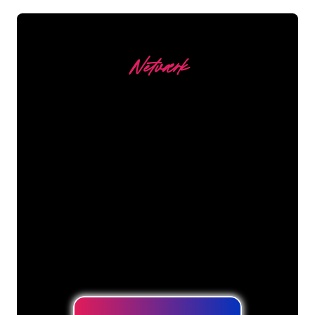
Netværk
Vores kunder
Neonspecialisterne hos The Neon
Company er klar til at forvandle dit
firmanavn, logo eller brand til
neonbelysning på en stemningsfuld og
kraftfuld måde. Med over 5000+
virksomheder og kendte mærker i
vores kundebase er du kommet til det
rette sted for at få et holdbart neonskilt
til den laveste prisgaranti.