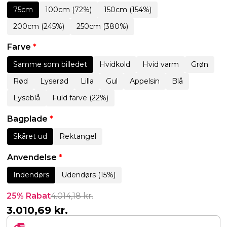
75cm
100cm (72%)
150cm (154%)
200cm (245%)
250cm (380%)
Farve
*
Samme som billedet
Hvidkold
Hvid varm
Grøn
Rød
Lyserød
Lilla
Gul
Appelsin
Blå
Lyseblå
Fuld farve (22%)
Bagplade
*
Skåret ud
Rektangel
Anvendelse
*
Indendørs
Udendørs (15%)
25% Rabat
4.014,18
kr.
3.010,69
kr.