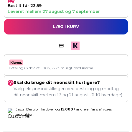
Bestilt før 23:59
Leveret mellem
27 august
og
7 september
LÆG I KURV
Betaling i 3 dele af
1.003,56
kr.
muligt med Klarna.
Skal du bruge dit neonskilt hurtigere?
Vælg ekspresindstillingen ved bestilling og modtag
dit neonskilt mellem
17
og
21 august
(6-10 hverdage).
Jason Derulo, Hardwell og
15.000+
andre er fans af vores
produkter!