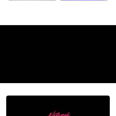
Hvorfor et neonskilt fra The
Neon Company
REGULAR
SUPPLIERS