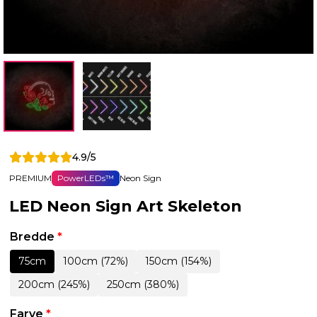
4.9/5
PREMIUM
PowerLEDs™
Neon Sign
LED Neon Sign Art Skeleton
Bredde
*
75cm
100cm (72%)
150cm (154%)
200cm (245%)
250cm (380%)
Farve
*