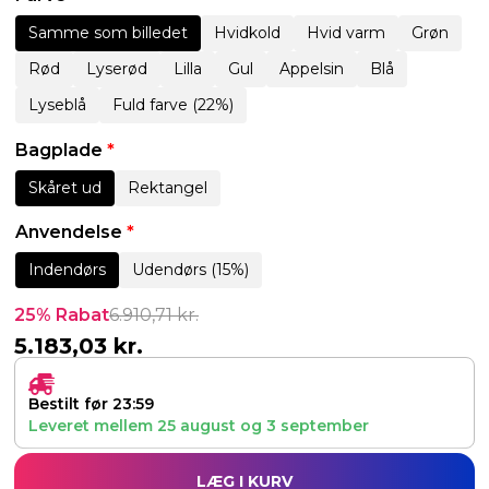
Samme som billedet
Hvidkold
Hvid varm
Grøn
Rød
Lyserød
Lilla
Gul
Appelsin
Blå
Lyseblå
Fuld farve (22%)
Bagplade
*
Skåret ud
Rektangel
Anvendelse
*
Indendørs
Udendørs (15%)
25% Rabat
6.910,71
kr.
5.183,03
kr.
Bestilt før 23:59
Leveret mellem
25 august
og
3 september
LÆG I KURV