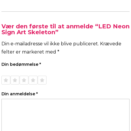
Vær den første til at anmelde “LED Neon
Sign Art Skeleton”
Din e-mailadresse vil ikke blive publiceret.
Krævede
felter er markeret med
*
Din bedømmelse
*
1 ud af
2 ud af
3 ud af
4 ud af
5 ud af
5
5
5
5
5
stjerner
stjerner
stjerner
stjerner
stjerner
Din anmeldelse
*