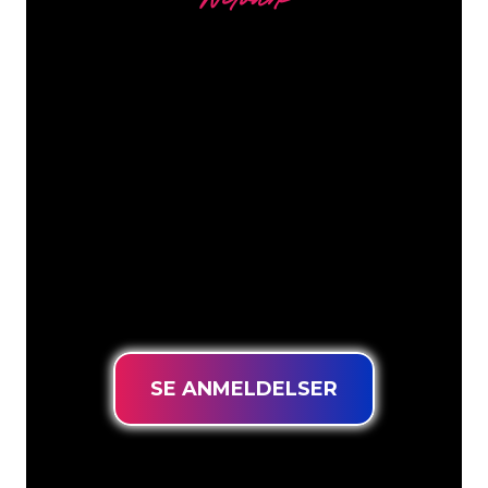
Netværk
Vores kunder
Neonspecialisterne hos The Neon
Company er klar til at forvandle dit
firmanavn, logo eller brand til
neonbelysning på en stemningsfuld og
kraftfuld måde. Med over 5000+
virksomheder og kendte mærker i
vores kundebase er du kommet til det
rette sted for at få et holdbart neonskilt
til den laveste prisgaranti.
SE ANMELDELSER