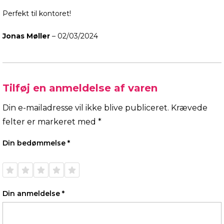
Perfekt til kontoret!
Jonas Møller
–
02/03/2024
Tilføj en anmeldelse af varen
Din e-mailadresse vil ikke blive publiceret.
Krævede
felter er markeret med
*
Din bedømmelse
*
1 ud af
2 ud af
3 ud af
4 ud af
5 ud af
5
5
5
5
5
stjerner
stjerner
stjerner
stjerner
stjerner
Din anmeldelse
*