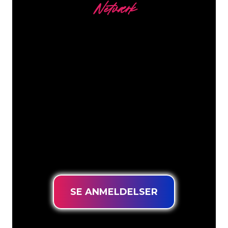
Netværk
Vores kunder
Neonspecialisterne hos The Neon
Company er klar til at forvandle dit
firmanavn, logo eller brand til
neonbelysning på en stemningsfuld og
kraftfuld måde. Med over 5000+
virksomheder og kendte mærker i
vores kundebase er du kommet til det
rette sted for at få et holdbart neonskilt
til den laveste prisgaranti.
SE ANMELDELSER