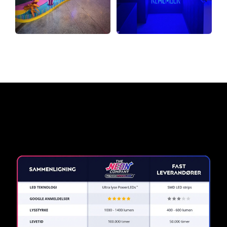
Hvorfor et neonskilt fra The
Neon Company