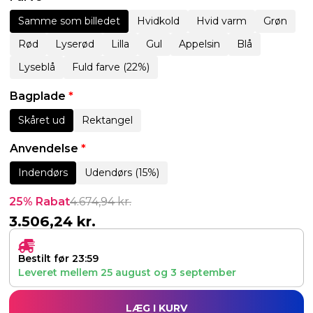
Samme som billedet
Hvidkold
Hvid varm
Grøn
Rød
Lyserød
Lilla
Gul
Appelsin
Blå
Lyseblå
Fuld farve (22%)
Bagplade
*
Skåret ud
Rektangel
Anvendelse
*
Indendørs
Udendørs (15%)
25% Rabat
4.674,94
kr.
3.506,24
kr.
Bestilt før 23:59
Leveret mellem
25 august
og
3 september
LÆG I KURV