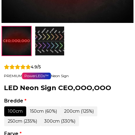
4.9/5
PREMIUM
PowerLEDs™
Neon Sign
LED Neon Sign CEO,OOO,OOO
Bredde
*
100cm
150cm (60%)
200cm (125%)
250cm (235%)
300cm (330%)
Farve
*