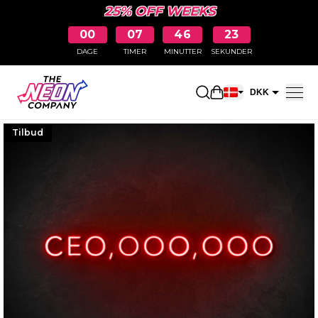
25% OFF WEEKS
00
07
46
22
DAGE
TIMER
MINUTTER
SEKUNDER
Åbn indkøbskurve
DKK
EUR
Tilbud