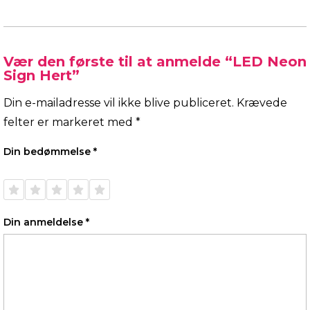
Vær den første til at anmelde “LED Neon
Sign Hert”
Din e-mailadresse vil ikke blive publiceret.
Krævede
felter er markeret med
*
Din bedømmelse
*
1 ud af
2 ud af
3 ud af
4 ud af
5 ud af
5
5
5
5
5
stjerner
stjerner
stjerner
stjerner
stjerner
Din anmeldelse
*