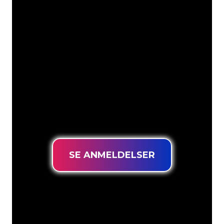
Vores kunder
Neonspecialisterne hos The Neon
Company er klar til at forvandle dit
firmanavn, logo eller brand til
neonbelysning på en stemningsfuld og
kraftfuld måde. Med over 5000+
virksomheder og kendte mærker i
vores kundebase er du kommet til det
rette sted for at få et holdbart neonskilt
til den laveste prisgaranti.
SE ANMELDELSER