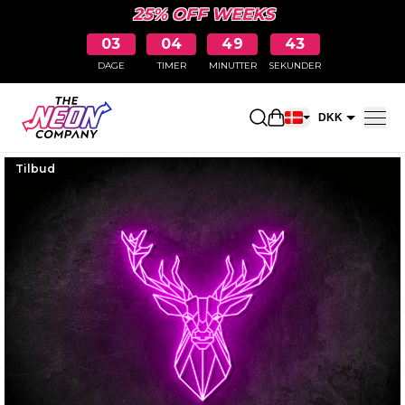
25% OFF WEEKS
03
04
49
42
DAGE
TIMER
MINUTTER
SEKUNDER
Åbn indkøbskurve
DKK
EUR
Tilbud