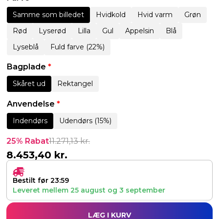
Samme som billedet
Hvidkold
Hvid varm
Grøn
Rød
Lyserød
Lilla
Gul
Appelsin
Blå
Lyseblå
Fuld farve (22%)
Bagplade
*
Skåret ud
Rektangel
Anvendelse
*
Indendørs
Udendørs (15%)
25% Rabat
11.271,13
kr.
8.453,40
kr.
Bestilt før 23:59
Leveret mellem
25 august
og
3 september
LÆG I KURV