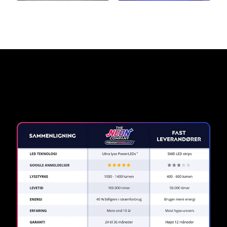
Hvorfor et neonskilt fra The
Neon Company