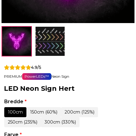
4.9/5
PREMIUM
PowerLEDs™
Neon Sign
LED Neon Sign Hert
Bredde
*
100cm
150cm (60%)
200cm (125%)
250cm (235%)
300cm (330%)
Farve
*