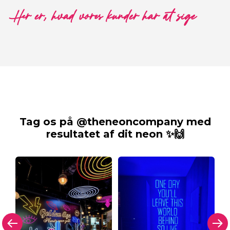
Her er, hvad vores kunder har at sige
Tag os på @theneoncompany med
resultatet af dit neon ✨🙌