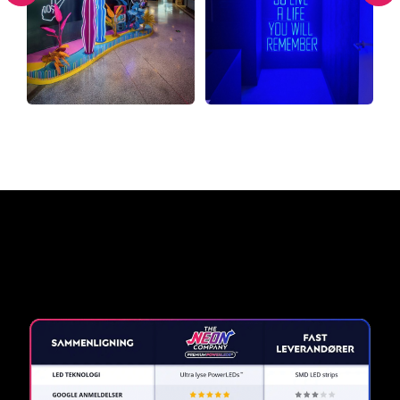
Hvorfor et neonskilt fra The
Neon Company