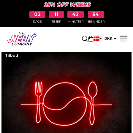
25% OFF WEEKS
02
11
42
53
DAGE
TIMER
MINUTTER
SEKUNDER
Åbn indkøbskurve
DKK
EUR
Tilbud