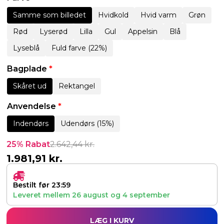
Samme som billedet
Hvidkold
Hvid varm
Grøn
Rød
Lyserød
Lilla
Gul
Appelsin
Blå
Lyseblå
Fuld farve (22%)
Bagplade
*
Skåret ud
Rektangel
Anvendelse
*
Indendørs
Udendørs (15%)
25% Rabat
2.642,44
kr.
1.981,91
kr.
Bestilt før 23:59
Leveret mellem
26 august
og
4 september
LÆG I KURV