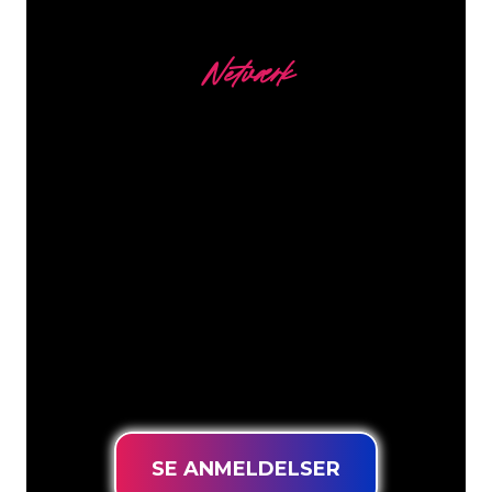
Netværk
Vores kunder
Neonspecialisterne hos The Neon
Company er klar til at forvandle dit
firmanavn, logo eller brand til
neonbelysning på en stemningsfuld og
kraftfuld måde. Med over 5000+
virksomheder og kendte mærker i
vores kundebase er du kommet til det
rette sted for at få et holdbart neonskilt
til den laveste prisgaranti.
SE ANMELDELSER