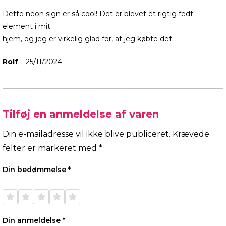
Dette neon sign er så cool! Det er blevet et rigtig fedt
element i mit
hjem, og jeg er virkelig glad for, at jeg købte det.
Rolf
–
25/11/2024
Tilføj en anmeldelse af varen
Din e-mailadresse vil ikke blive publiceret.
Krævede
felter er markeret med
*
Din bedømmelse
*
1 ud af
2 ud af
3 ud af
4 ud af
5 ud af
5
5
5
5
5
stjerner
stjerner
stjerner
stjerner
stjerner
Din anmeldelse
*