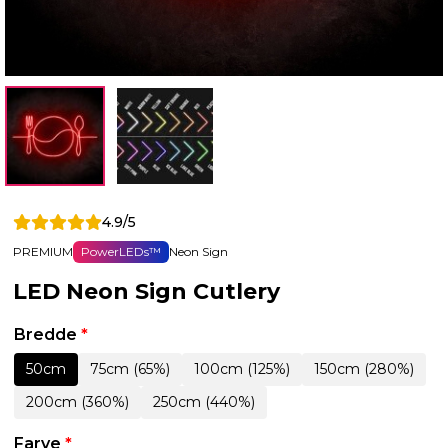
4.9/5
PREMIUM
PowerLEDs™
Neon Sign
LED Neon Sign Cutlery
Bredde
*
50cm
75cm (65%)
100cm (125%)
150cm (280%)
200cm (360%)
250cm (440%)
Farve
*