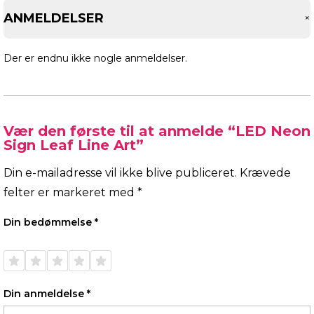
ANMELDELSER
Der er endnu ikke nogle anmeldelser.
Vær den første til at anmelde “LED Neon
Sign Leaf Line Art”
Din e-mailadresse vil ikke blive publiceret.
Krævede
felter er markeret med
*
Din bedømmelse
*
1 ud af
2 ud af
3 ud af
4 ud af
5 ud af
5
5
5
5
5
stjerner
stjerner
stjerner
stjerner
stjerner
Din anmeldelse
*