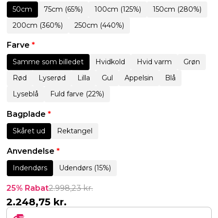
50cm
75cm (65%)
100cm (125%)
150cm (280%)
200cm (360%)
250cm (440%)
Farve
*
Samme som billedet
Hvidkold
Hvid varm
Grøn
Rød
Lyserød
Lilla
Gul
Appelsin
Blå
Lyseblå
Fuld farve (22%)
Bagplade
*
Skåret ud
Rektangel
Anvendelse
*
Indendørs
Udendørs (15%)
25% Rabat
2.998,23
kr.
2.248,75
kr.