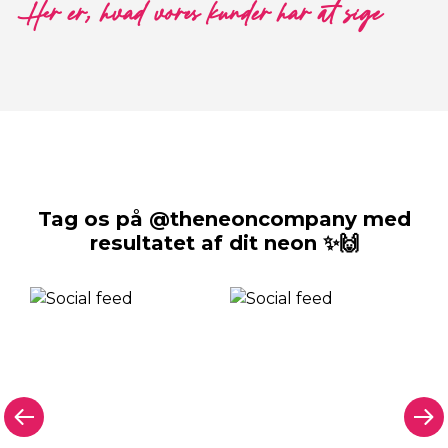
Her er, hvad vores kunder har at sige
Tag os på @theneoncompany med
resultatet af dit neon ✨🙌