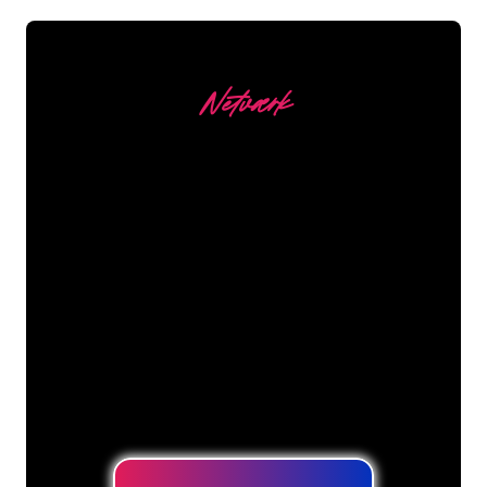
Netværk
Vores kunder
Neonspecialisterne hos The Neon
Company er klar til at forvandle dit
firmanavn, logo eller brand til
neonbelysning på en stemningsfuld og
kraftfuld måde. Med over 5000+
virksomheder og kendte mærker i
vores kundebase er du kommet til det
rette sted for at få et holdbart neonskilt
til den laveste prisgaranti.