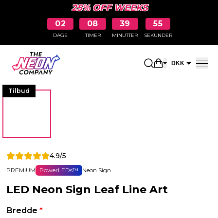
25% OFF WEEKS
02
08
39
54
DAGE
TIMER
MINUTTER
SEKUNDER
Åbn indkøbskur
DKK
EUR
Tilbud
4.9/5
PREMIUM
PowerLEDs™
Neon Sign
LED Neon Sign Leaf Line Art
Bredde
*