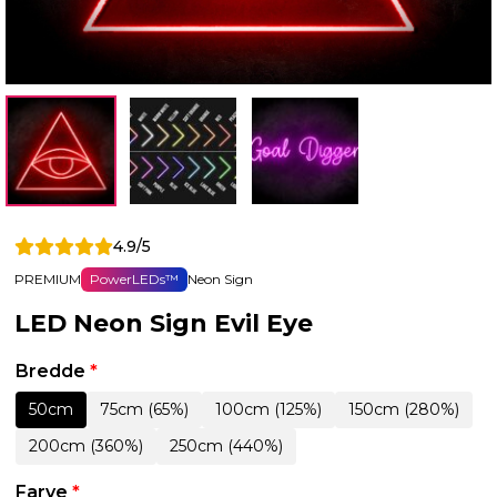
4.9/5
PREMIUM
PowerLEDs™
Neon Sign
LED Neon Sign Evil Eye
Bredde
*
50cm
75cm (65%)
100cm (125%)
150cm (280%)
200cm (360%)
250cm (440%)
Farve
*