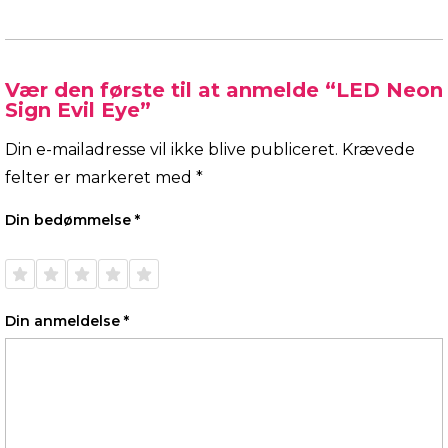
Vær den første til at anmelde “LED Neon
Sign Evil Eye”
Din e-mailadresse vil ikke blive publiceret.
Krævede
felter er markeret med
*
Din bedømmelse
*
1 ud af
2 ud af
3 ud af
4 ud af
5 ud af
5
5
5
5
5
stjerner
stjerner
stjerner
stjerner
stjerner
Din anmeldelse
*