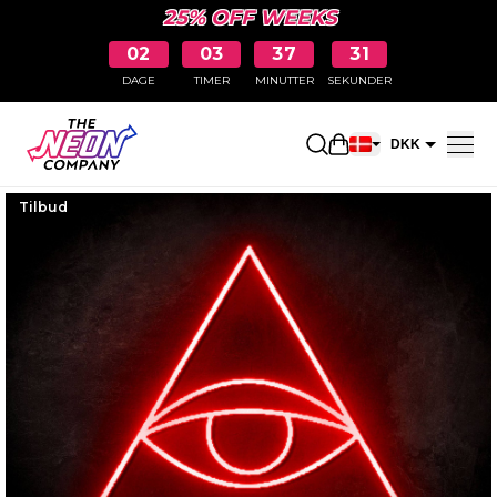
25% OFF WEEKS
02
03
37
30
DAGE
TIMER
MINUTTER
SEKUNDER
Åbn indkøbskurve
DKK
EUR
Tilbud