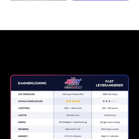
Hvorfor et neonskilt fra The
Neon Company