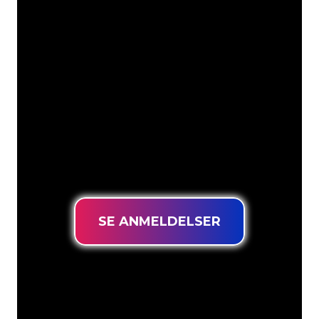
Vores kunder
Neonspecialisterne hos The Neon
Company er klar til at forvandle dit
firmanavn, logo eller brand til
neonbelysning på en stemningsfuld og
kraftfuld måde. Med over 5000+
virksomheder og kendte mærker i
vores kundebase er du kommet til det
rette sted for at få et holdbart neonskilt
til den laveste prisgaranti.
SE ANMELDELSER