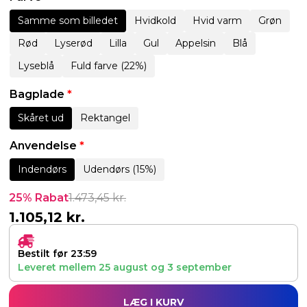
Samme som billedet
Hvidkold
Hvid varm
Grøn
Rød
Lyserød
Lilla
Gul
Appelsin
Blå
Lyseblå
Fuld farve (22%)
Bagplade
*
Skåret ud
Rektangel
Anvendelse
*
Indendørs
Udendørs (15%)
25% Rabat
1.473,45
kr.
1.105,12
kr.
Bestilt før 23:59
Leveret mellem
25 august
og
3 september
LÆG I KURV