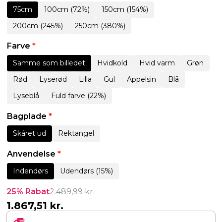
75cm
100cm (72%)
150cm (154%)
200cm (245%)
250cm (380%)
Farve
*
Samme som billedet
Hvidkold
Hvid varm
Grøn
Rød
Lyserød
Lilla
Gul
Appelsin
Blå
Lyseblå
Fuld farve (22%)
Bagplade
*
Skåret ud
Rektangel
Anvendelse
*
Indendørs
Udendørs (15%)
25% Rabat
2.489,99
kr.
1.867,51
kr.