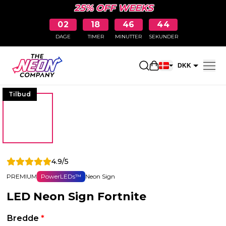
25% OFF WEEKS
02
18
46
43
DAGE
TIMER
MINUTTER
SEKUNDER
Åbn indkøbskurve
DKK
EUR
Tilbud
4.9/5
PREMIUM
PowerLEDs™
Neon Sign
LED Neon Sign Fortnite
Bredde
*