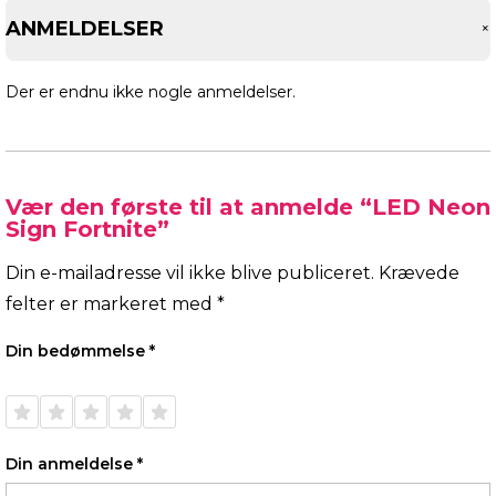
ANMELDELSER
Der er endnu ikke nogle anmeldelser.
Vær den første til at anmelde “LED Neon
Sign Fortnite”
Din e-mailadresse vil ikke blive publiceret.
Krævede
felter er markeret med
*
Din bedømmelse
*
1 ud af
2 ud af
3 ud af
4 ud af
5 ud af
5
5
5
5
5
stjerner
stjerner
stjerner
stjerner
stjerner
Din anmeldelse
*