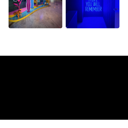
Hvorfor et neonskilt fra The
Neon Company
REGULAR
SUPPLIERS