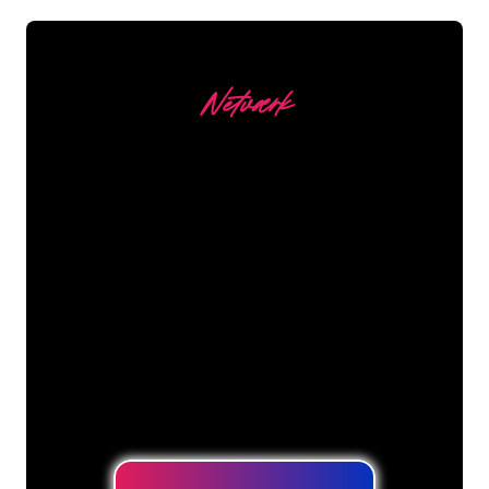
Netværk
Vores kunder
Neonspecialisterne hos The Neon
Company er klar til at forvandle dit
firmanavn, logo eller brand til
neonbelysning på en stemningsfuld og
kraftfuld måde. Med over 5000+
virksomheder og kendte mærker i
vores kundebase er du kommet til det
rette sted for at få et holdbart neonskilt
til den laveste prisgaranti.