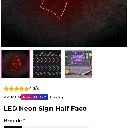
4.9/5
PREMIUM
PowerLEDs™
Neon Sign
LED Neon Sign Half Face
Bredde
*