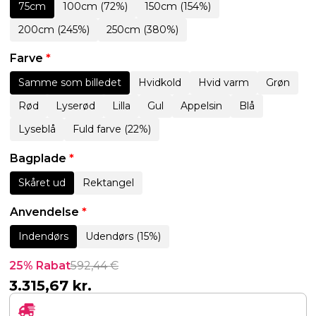
75cm
100cm (72%)
150cm (154%)
200cm (245%)
250cm (380%)
Farve
*
Samme som billedet
Hvidkold
Hvid varm
Grøn
Rød
Lyserød
Lilla
Gul
Appelsin
Blå
Lyseblå
Fuld farve (22%)
Bagplade
*
Skåret ud
Rektangel
Anvendelse
*
Indendørs
Udendørs (15%)
25% Rabat
592,44
€
3.315,67
kr.