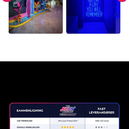
Hvorfor et neonskilt fra The
Neon Company