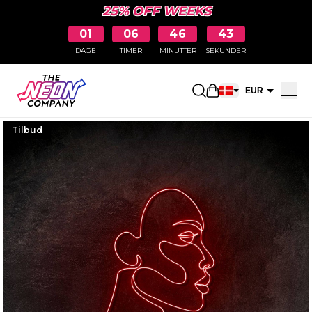
25% OFF WEEKS
01
06
46
42
DAGE
TIMER
MINUTTER
SEKUNDER
Åbn indkøbskurve
EUR
DKK
Tilbud