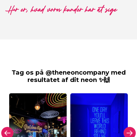
Her er, hvad vores kunder har at sige
Tag os på @theneoncompany med
resultatet af dit neon ✨🙌