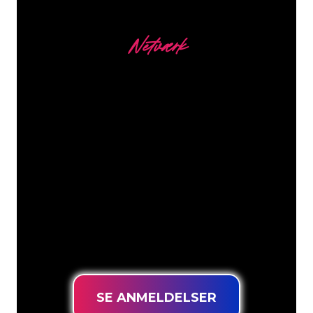
Netværk
Vores kunder
Neonspecialisterne hos The Neon
Company er klar til at forvandle dit
firmanavn, logo eller brand til
neonbelysning på en stemningsfuld og
kraftfuld måde. Med over 5000+
virksomheder og kendte mærker i
vores kundebase er du kommet til det
rette sted for at få et holdbart neonskilt
til den laveste prisgaranti.
SE ANMELDELSER