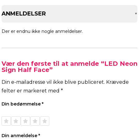
ANMELDELSER
Der er endnu ikke nogle anmeldelser.
Vær den første til at anmelde “LED Neon
Sign Half Face”
Din e-mailadresse vil ikke blive publiceret.
Krævede
felter er markeret med
*
Din bedømmelse
*
1 ud af
2 ud af
3 ud af
4 ud af
5 ud af
5
5
5
5
5
stjerner
stjerner
stjerner
stjerner
stjerner
Din anmeldelse
*