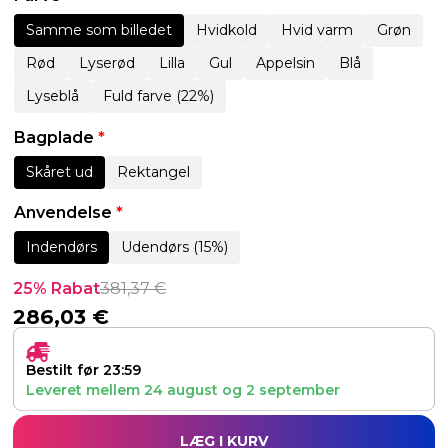
Samme som billedet
Hvidkold
Hvid varm
Grøn
Rød
Lyserød
Lilla
Gul
Appelsin
Blå
Lyseblå
Fuld farve (22%)
Bagplade
*
Skåret ud
Rektangel
Anvendelse
*
Indendørs
Udendørs (15%)
25% Rabat
381,37
€
286,03
€
Bestilt før 23:59
Leveret mellem
24 august
og
2 september
LÆG I KURV