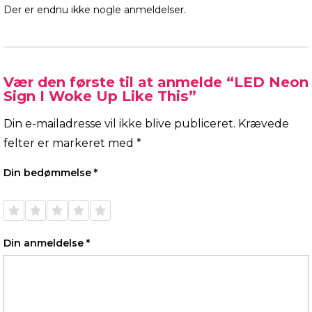
Der er endnu ikke nogle anmeldelser.
Vær den første til at anmelde “LED Neon
Sign I Woke Up Like This”
Din e-mailadresse vil ikke blive publiceret.
Krævede
felter er markeret med
*
Din bedømmelse
*
1 ud af
2 ud af
3 ud af
4 ud af
5 ud af
5
5
5
5
5
stjerner
stjerner
stjerner
stjerner
stjerner
Din anmeldelse
*