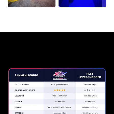
Hvorfor et neonskilt fra The
Neon Company