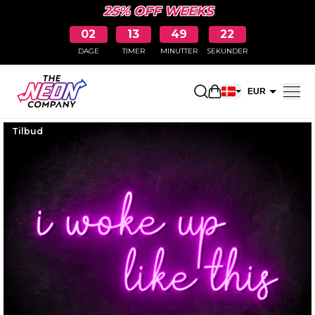
25% OFF WEEKS
02
13
49
21
DAGE
TIMER
MINUTTER
SEKUNDER
Åbn indkøbskurve
EUR
DKK
Tilbud