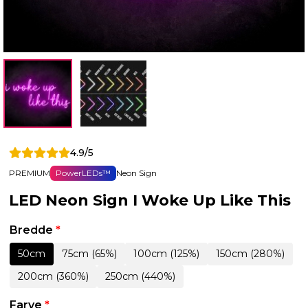
4.9/5
PREMIUM
PowerLEDs™
Neon Sign
LED Neon Sign I Woke Up Like This
Bredde
*
50cm
75cm (65%)
100cm (125%)
150cm (280%)
200cm (360%)
250cm (440%)
Farve
*