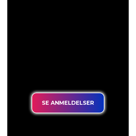
Vores kunder
Neonspecialisterne hos The Neon
Company er klar til at forvandle dit
firmanavn, logo eller brand til
neonbelysning på en stemningsfuld og
kraftfuld måde. Med over 5000+
virksomheder og kendte mærker i
vores kundebase er du kommet til det
rette sted for at få et holdbart neonskilt
til den laveste prisgaranti.
SE ANMELDELSER