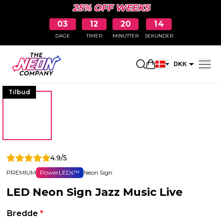
25% OFF WEEKS
03
12
20
13
DAGE
TIMER
MINUTTER
SEKUNDER
Åbn indkøbskurve
DKK
EUR
Tilbud
4.9/5
PREMIUM
PowerLEDs™
Neon Sign
LED Neon Sign Jazz Music Live
Bredde
*