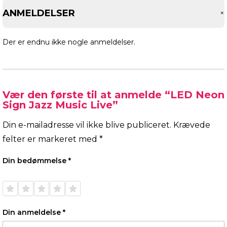
ANMELDELSER
Der er endnu ikke nogle anmeldelser.
Vær den første til at anmelde “LED Neon
Sign Jazz Music Live”
Din e-mailadresse vil ikke blive publiceret.
Krævede
felter er markeret med
*
Din bedømmelse
*
1 ud af
2 ud af
3 ud af
4 ud af
5 ud af
5
5
5
5
5
stjerner
stjerner
stjerner
stjerner
stjerner
Din anmeldelse
*