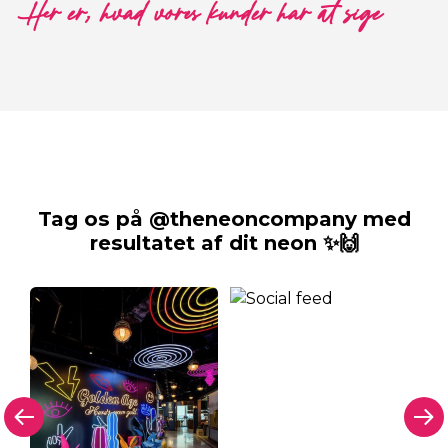
Her er, hvad vores kunder har at sige
Tag os på @theneoncompany med
resultatet af dit neon ✨🙌