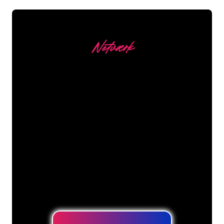
Netværk
Vores kunder
Neonspecialisterne hos The Neon
Company er klar til at forvandle dit
firmanavn, logo eller brand til
neonbelysning på en stemningsfuld og
kraftfuld måde. Med over 5000+
virksomheder og kendte mærker i
vores kundebase er du kommet til det
rette sted for at få et holdbart neonskilt
til den laveste prisgaranti.