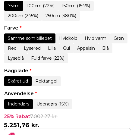
75cm
100cm (72%)
150cm (154%)
200cm (245%)
250cm (380%)
Farve
*
Samme som billedet
Hvidkold
Hvid varm
Grøn
Rød
Lyserød
Lilla
Gul
Appelsin
Blå
Lyseblå
Fuld farve (22%)
Bagplade
*
Skåret ud
Rektangel
Anvendelse
*
Indendørs
Udendørs (15%)
25% Rabat
7.002,27
kr.
5.251,76
kr.