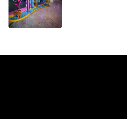
Hvorfor et neonskilt fra The
Neon Company
REGULAR
SUPPLIERS