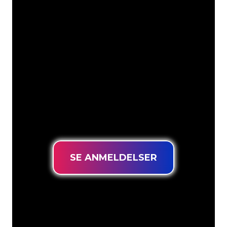
Vores kunder
Neonspecialisterne hos The Neon
Company er klar til at forvandle dit
firmanavn, logo eller brand til
neonbelysning på en stemningsfuld og
kraftfuld måde. Med over 5000+
virksomheder og kendte mærker i
vores kundebase er du kommet til det
rette sted for at få et holdbart neonskilt
til den laveste prisgaranti.
SE ANMELDELSER