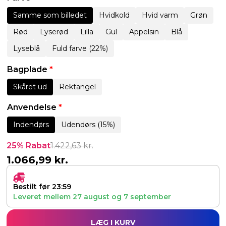
Samme som billedet
Hvidkold
Hvid varm
Grøn
Rød
Lyserød
Lilla
Gul
Appelsin
Blå
Lyseblå
Fuld farve (22%)
Bagplade
*
Skåret ud
Rektangel
Anvendelse
*
Indendørs
Udendørs (15%)
25% Rabat
1.422,63
kr.
1.066,99
kr.
Bestilt før 23:59
Leveret mellem
27 august
og
7 september
LÆG I KURV