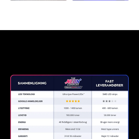
Hvorfor et neonskilt fra The
Neon Company