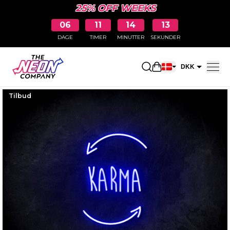
25% OFF WEEKS
06
11
14
13
DAGE
TIMER
MINUTTER
SEKUNDER
Åbn indkøbskurve
DKK
EUR
Tilbud