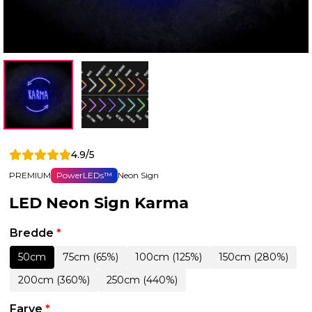
4.9/5
PREMIUM
PowerLEDs™
Neon Sign
LED Neon Sign Karma
Bredde
*
50cm
75cm (65%)
100cm (125%)
150cm (280%)
200cm (360%)
250cm (440%)
Farve
*