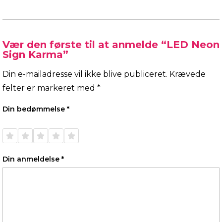
Vær den første til at anmelde “LED Neon
Sign Karma”
Din e-mailadresse vil ikke blive publiceret.
Krævede
felter er markeret med
*
Din bedømmelse
*
1 ud af
2 ud af
3 ud af
4 ud af
5 ud af
5
5
5
5
5
stjerner
stjerner
stjerner
stjerner
stjerner
Din anmeldelse
*