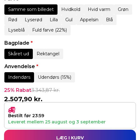
Samme som billedet
Hvidkold
Hvid varm
Grøn
Rød
Lyserød
Lilla
Gul
Appelsin
Blå
Lyseblå
Fuld farve (22%)
Bagplade
*
Skåret ud
Rektangel
Anvendelse
*
Indendørs
Udendørs (15%)
25% Rabat
3.343,87
kr.
2.507,90
kr.
Bestilt før 23:59
Leveret mellem
25 august
og
3 september
LÆG I KURV