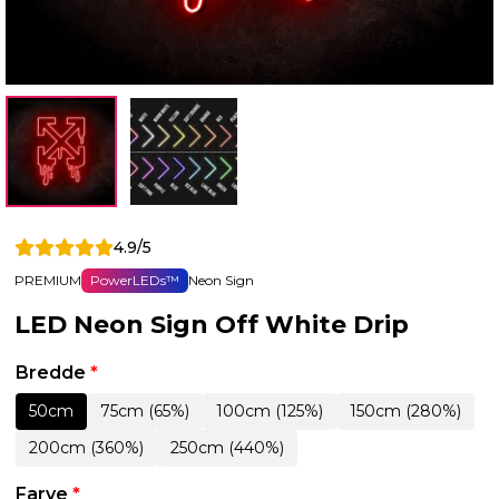
4.9/5
PREMIUM
PowerLEDs™
Neon Sign
LED Neon Sign Off White Drip
Bredde
*
50cm
75cm (65%)
100cm (125%)
150cm (280%)
200cm (360%)
250cm (440%)
Farve
*