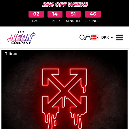
25% OFF WEEKS
02
14
51
45
DAGE
TIMER
MINUTTER
SEKUNDER
Åbn indkøbskurve
DKK
EUR
Tilbud