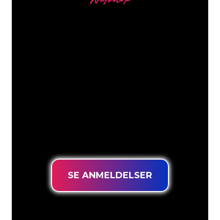
Netværk
Vores kunder
Neonspecialisterne hos The Neon
Company er klar til at forvandle dit
firmanavn, logo eller brand til
neonbelysning på en stemningsfuld og
kraftfuld måde. Med over 5000+
virksomheder og kendte mærker i
vores kundebase er du kommet til det
rette sted for at få et holdbart neonskilt
til den laveste prisgaranti.
SE ANMELDELSER