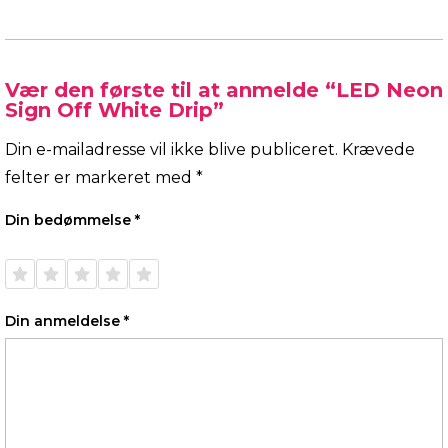
Vær den første til at anmelde “LED Neon
Sign Off White Drip”
Din e-mailadresse vil ikke blive publiceret.
Krævede
felter er markeret med
*
Din bedømmelse
*
1 ud af
2 ud af
3 ud af
4 ud af
5 ud af
5
5
5
5
5
stjerner
stjerner
stjerner
stjerner
stjerner
Din anmeldelse
*