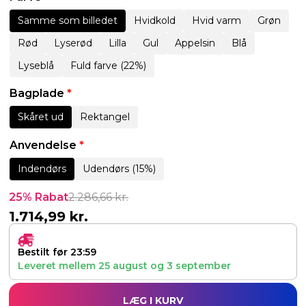
Samme som billedet
Hvidkold
Hvid varm
Grøn
Rød
Lyserød
Lilla
Gul
Appelsin
Blå
Lyseblå
Fuld farve (22%)
Bagplade
*
Skåret ud
Rektangel
Anvendelse
*
Indendørs
Udendørs (15%)
25% Rabat
2.286,66
kr.
1.714,99
kr.
Bestilt før 23:59
Leveret mellem
25 august
og
3 september
LÆG I KURV