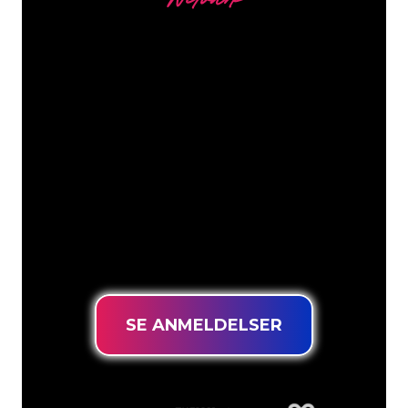
Vores kunder
Neonspecialisterne hos The Neon
Company er klar til at forvandle dit
firmanavn, logo eller brand til
neonbelysning på en stemningsfuld og
kraftfuld måde. Med over 5000+
virksomheder og kendte mærker i
vores kundebase er du kommet til det
rette sted for at få et holdbart neonskilt
til den laveste prisgaranti.
SE ANMELDELSER