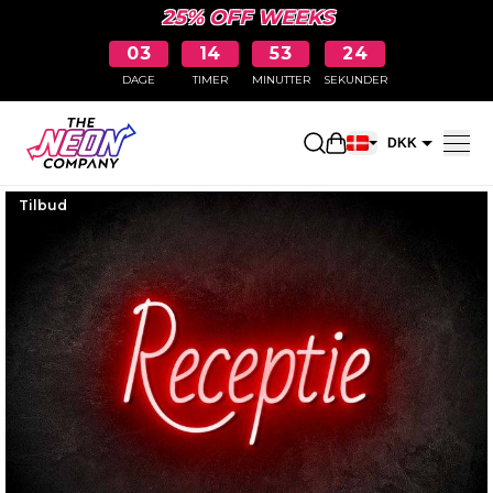
25% OFF WEEKS
03
14
53
23
DAGE
TIMER
MINUTTER
SEKUNDER
Åbn indkøbskurve
DKK
EUR
Tilbud