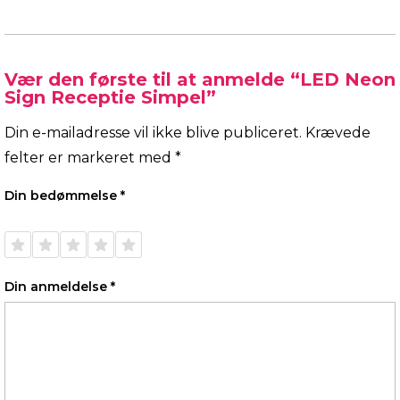
Vær den første til at anmelde “LED Neon
Sign Receptie Simpel”
Din e-mailadresse vil ikke blive publiceret.
Krævede
felter er markeret med
*
Din bedømmelse
*
1 ud af
2 ud af
3 ud af
4 ud af
5 ud af
5
5
5
5
5
stjerner
stjerner
stjerner
stjerner
stjerner
Din anmeldelse
*