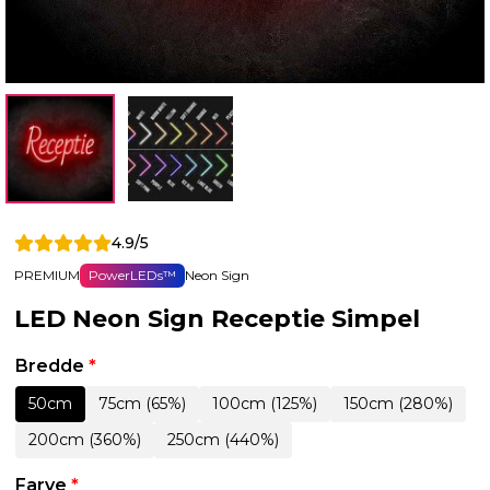
4.9/5
PREMIUM
PowerLEDs™
Neon Sign
LED Neon Sign Receptie Simpel
Bredde
*
50cm
75cm (65%)
100cm (125%)
150cm (280%)
200cm (360%)
250cm (440%)
Farve
*