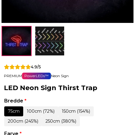
4.9/5
PREMIUM
PowerLEDs™
Neon Sign
LED Neon Sign Thirst Trap
Bredde
*
75cm
100cm (72%)
150cm (154%)
200cm (245%)
250cm (380%)
Farve
*