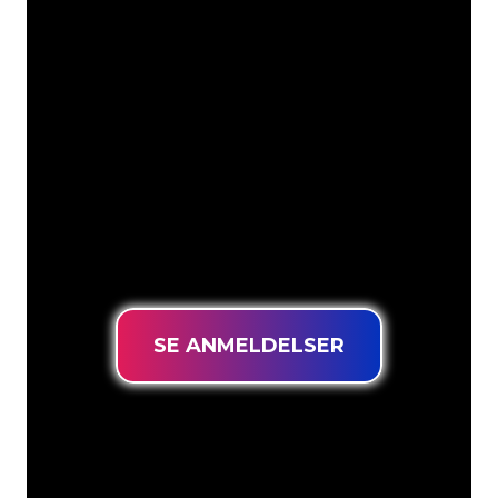
Vores kunder
Neonspecialisterne hos The Neon
Company er klar til at forvandle dit
firmanavn, logo eller brand til
neonbelysning på en stemningsfuld og
kraftfuld måde. Med over 5000+
virksomheder og kendte mærker i
vores kundebase er du kommet til det
rette sted for at få et holdbart neonskilt
til den laveste prisgaranti.
SE ANMELDELSER