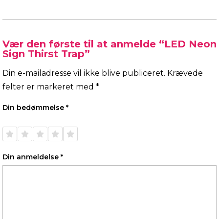
Vær den første til at anmelde “LED Neon
Sign Thirst Trap”
Din e-mailadresse vil ikke blive publiceret.
Krævede
felter er markeret med
*
Din bedømmelse
*
1 ud af
2 ud af
3 ud af
4 ud af
5 ud af
5
5
5
5
5
stjerner
stjerner
stjerner
stjerner
stjerner
Din anmeldelse
*