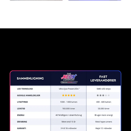
Hvorfor et neonskilt fra The
Neon Company