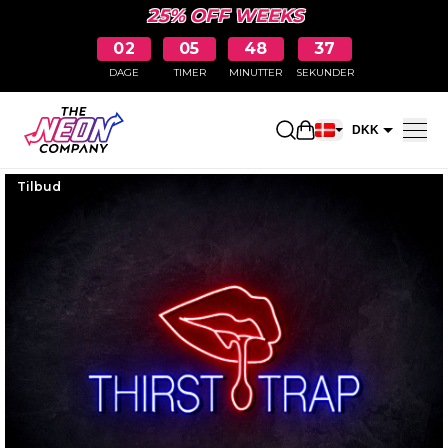
25% OFF WEEKS
02
05
48
36
DAGE
TIMER
MINUTTER
SEKUNDER
Åbn indkøbskurve
DKK
EUR
Tilbud