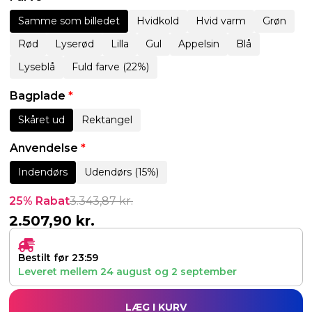
Samme som billedet
Hvidkold
Hvid varm
Grøn
Rød
Lyserød
Lilla
Gul
Appelsin
Blå
Lyseblå
Fuld farve (22%)
Bagplade
*
Skåret ud
Rektangel
Anvendelse
*
Indendørs
Udendørs (15%)
25% Rabat
3.343,87
kr.
2.507,90
kr.
Bestilt før 23:59
Leveret mellem
24 august
og
2 september
LÆG I KURV