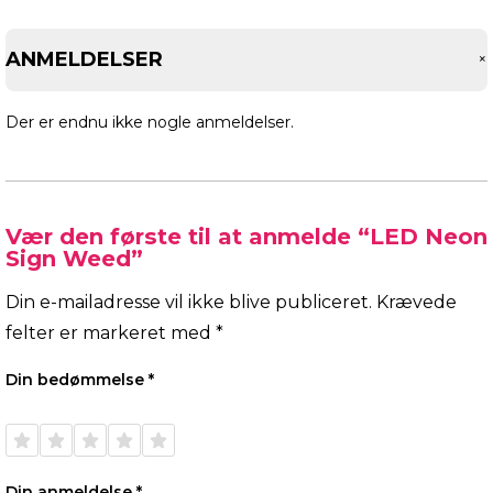
ANMELDELSER
Der er endnu ikke nogle anmeldelser.
Vær den første til at anmelde “LED Neon
Sign Weed”
Din e-mailadresse vil ikke blive publiceret.
Krævede
felter er markeret med
*
Din bedømmelse
*
1 ud af
2 ud af
3 ud af
4 ud af
5 ud af
5
5
5
5
5
stjerner
stjerner
stjerner
stjerner
stjerner
Din anmeldelse
*