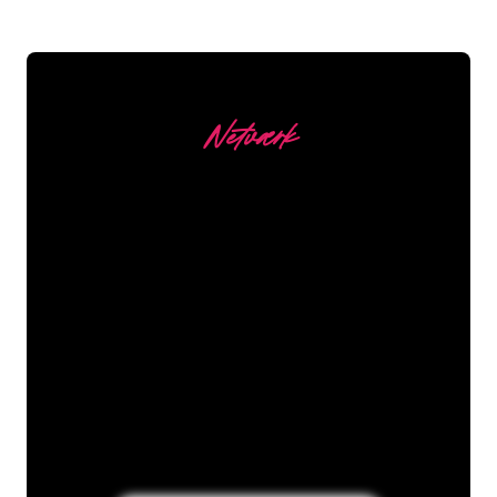
Netværk
Vores kunder
Neonspecialisterne hos The Neon
Company er klar til at forvandle dit
firmanavn, logo eller brand til
neonbelysning på en stemningsfuld og
kraftfuld måde. Med over 5000+
virksomheder og kendte mærker i
vores kundebase er du kommet til det
rette sted for at få et holdbart neonskilt
til den laveste prisgaranti.