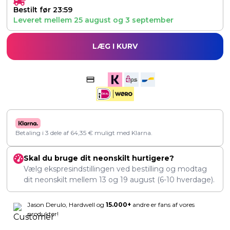
Bestilt før 23:59
Leveret mellem
25 august
og
3 september
LÆG I KURV
Betaling i 3 dele af
64,35
€
muligt med Klarna.
Skal du bruge dit neonskilt hurtigere?
Vælg ekspresindstillingen ved bestilling og modtag
dit neonskilt mellem
13
og
19 august
(6-10 hverdage).
Jason Derulo, Hardwell og
15.000+
andre er fans af vores
produkter!