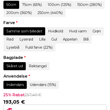
50cm
75cm (65%)
100cm (125%)
150cm (280%)
200cm (360%)
250cm (440%)
Farve
*
Samme som billedet
Hvidkold
Hvid varm
Grøn
Rød
Lyserød
Lilla
Gul
Appelsin
Blå
Lyseblå
Fuld farve (22%)
Bagplade
*
Skåret ud
Rektangel
Anvendelse
*
Indendørs
Udendørs (15%)
25% Rabat
257,40
€
193,05
€