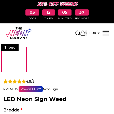
25% OFF WEEKS
03
12
05
36
DAGE
TIMER
MINUTTER
SEKUNDER
Åbn indkøbskur
EUR
DKK
Tilbud
4.9/5
PREMIUM
PowerLEDs™
Neon Sign
LED Neon Sign Weed
Bredde
*