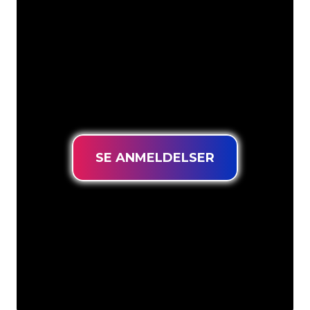
firmanavn, logo eller brand til
neonbelysning på en stemningsfuld og
kraftfuld måde. Med over 5000+
virksomheder og kendte mærker i
vores kundebase er du kommet til det
rette sted for at få et holdbart neonskilt
til den laveste prisgaranti.
SE ANMELDELSER