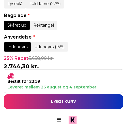
Lyseblå
Fuld farve (22%)
Bagplade
*
Skåret ud
Rektangel
Anvendelse
*
Indendørs
Udendørs (15%)
25% Rabat
3.658,99
kr.
2.744,30
kr.
Bestilt før 23:59
Leveret mellem
26 august
og
4 september
LÆG I KURV