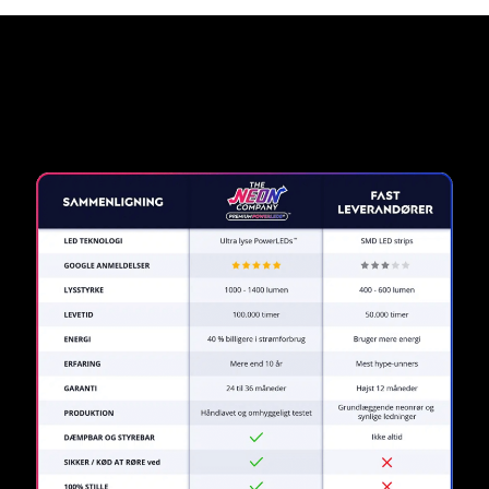
Hvorfor et neonskilt fra The
Neon Company