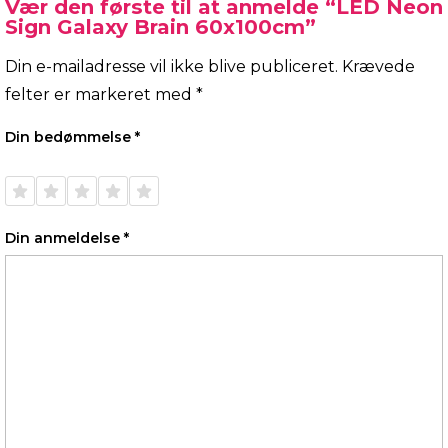
Vær den første til at anmelde “LED Neon
Sign Galaxy Brain 60x100cm”
Din e-mailadresse vil ikke blive publiceret.
Krævede
felter er markeret med
*
Din bedømmelse
*
1 ud af
2 ud af
3 ud af
4 ud af
5 ud af
5
5
5
5
5
stjerner
stjerner
stjerner
stjerner
stjerner
Din anmeldelse
*