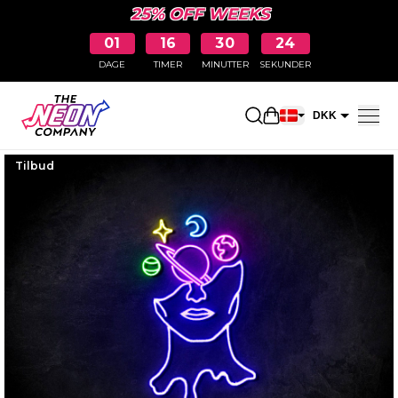
25% OFF WEEKS
01
16
30
23
DAGE
TIMER
MINUTTER
SEKUNDER
Åbn indkøbskurve
DKK
EUR
Tilbud