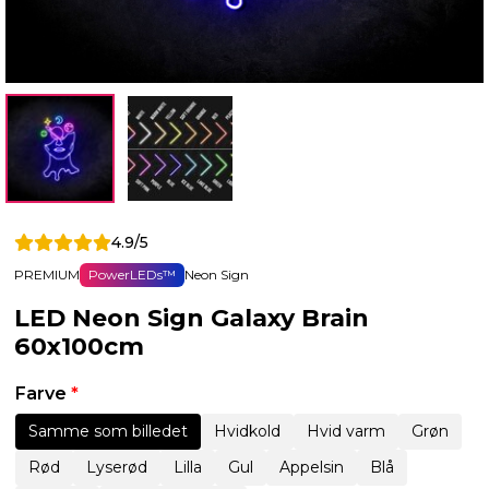
4.9/5
PREMIUM
PowerLEDs™
Neon Sign
LED Neon Sign Galaxy Brain
60x100cm
Farve
*
Samme som billedet
Hvidkold
Hvid varm
Grøn
Rød
Lyserød
Lilla
Gul
Appelsin
Blå