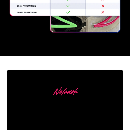
REGULAR
SUPPLIERS
Netværk
Vores kunder
Neonspecialisterne hos The Neon
Company er klar til at forvandle dit